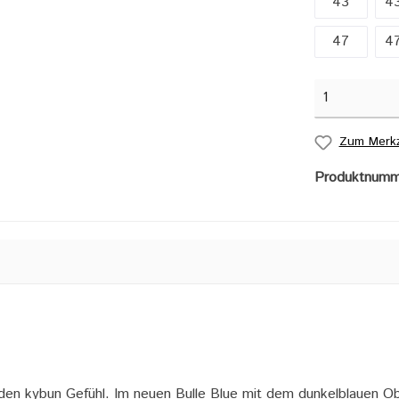
43
43
47
47
Zum Merkz
Produktnum
nden kybun Gefühl. Im neuen Bulle Blue mit dem dunkelblauen Obe