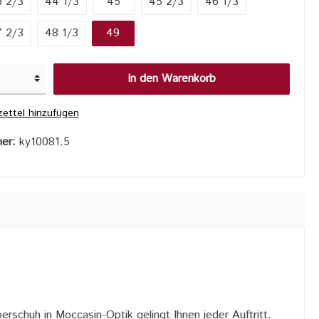
 2/3
44 1/3
45
45 2/3
46 1/3
 2/3
48 1/3
49
In den Warenkorb
ettel hinzufügen
mer:
ky10081.5
rschuh in Moccasin-Optik gelingt Ihnen jeder Auftritt.