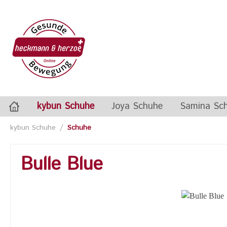
kybun Schuhe
Joya Schuhe
Samina Sch
/
kybun Schuhe
Schuhe
Schuhe
Schuhe
Kissen
Matten
Damensch
Decken
Bulle Blue
Zur Kategorie kybun Schuhe
Zur Kategorie Joya Schuhe
Zur Kategorie Samina Schlafsystem